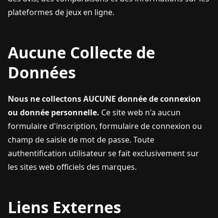
plateformes de jeux en ligne.
Aucune Collecte de
Données
Nous ne collectons AUCUNE donnée de connexion
ou donnée personnelle.
Ce site web n'a aucun
formulaire d'inscription, formulaire de connexion ou
champ de saisie de mot de passe. Toute
authentification utilisateur se fait exclusivement sur
les sites web officiels des marques.
Liens Externes